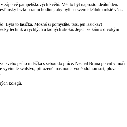
v záplavě pampeliškových květů. Měl to být naprosto ideální den.
ekřesťansky brzkou ranní hodinu, aby byli na svém ideálním místě včas.
 Byla to lasička. Možná si pomyslíte, tsss, jen lasička?!
vecký technik a rychlých a ladných skoků. Jejich setkání s divokým
vzal svého psího miláčka s sebou do práce. Nechal Bruna plavat v moři
 vyvinuté svalstvo, přirozeně mastnou a voděodolnou srst, plovací
.
ohých kolegů.