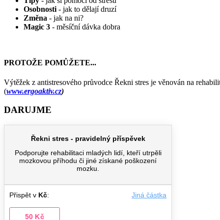
Tipy
- jak si pomoci od stresu
Osobnosti
- jak to dělají druzí
Změna
- jak na ni?
Magic 3
- měsíční dávka dobra
PROTOŽE POMŮŽETE...
Výtěžek z antistresového průvodce Řekni stres je věnován na rehabi
(
www.ergoaktiv.cz
)
DARUJME