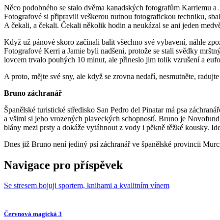
Něco podobného se stalo dvěma kanadských fotografům Karriemu a Jami
Fotografové si připravili veškerou nutnou fotografickou techniku, sba
A čekali, a čekali. Čekali několik hodin a neukázal se ani jeden medv
Když už pánové skoro začínali balit všechno své vybavení, náhle zpozo
Fotografové Kerri a Jamie byli nadšeni, protože se stali svědky mršt
lovcem trvalo pouhých 10 minut, ale přineslo jim tolik vzrušení a euf
A proto, mějte své sny, ale když se zrovna nedaří, nesmutněte, radujte 
Bruno záchranář
Španělské turistické středisko San Pedro del Pinatar má psa záchraná
a všiml si jeho vrozených plaveckých schopností. Bruno je Novofundl
blány mezi prsty a dokáže vytáhnout z vody i pěkně těžké kousky. Ide
Dnes již Bruno není jediný psí záchranář ve španělské provincii Murc
Navigace pro příspěvek
Se stresem bojuji sportem, knihami a kvalitním vínem
Červnová magická 3