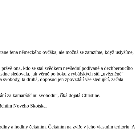
stane fena německého ovčáka, ale možná se zarazíme, když uslyšíme,
o právě ona, kdo se stal svědkem nevšední podívané a dechberoucího
ristine sledovala, jak věrně po boku z rybářských sítí „uvězněné“
a svobody, ta druhá, doposud jen zpovzdálí vše sledující, začala
vání za kamarádčinu svobodu“, říká dojatá Christine.
k břehům Nového Skotska.
 hodiny a hodiny čekáním. Čekáním na zvíře v jeho vlastním teritoriu. A