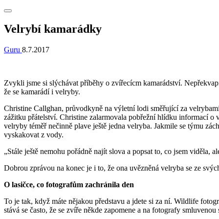
Velrybí kamarádky
Guru
8.7.2017
Zvykli jsme si slýchávat příběhy o zvířecícm kamarádství. Nepřekva
že se kamarádí i velryby.
Christine Callghan, průvodkyně na výletní lodi směřující za velryba
zážitku přátelství. Christine zalarmovala pobřežní hlídku informací o 
velryby téměř nečinně plave ještě jedna velryba. Jakmile se týmu záchr
vyskakovat z vody.
„Stále ještě nemohu pořádně najít slova a popsat to, co jsem viděla, 
Dobrou zprávou na konec je i to, že ona uvězněná velryba se ze svýc
O lasičce, co fotografům zachránila den
To je tak, když máte nějakou představu a jdete si za ní. Wildlife fotog
stává se často, že se zvíře někde zapomene a na fotografy smluvenou 