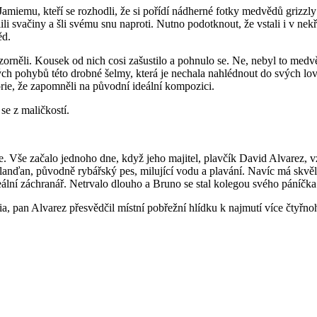
emu, kteří se rozhodli, že si pořídí nádherné fotky medvědů grizzly 
lili svačiny a šli svému snu naproti. Nutno podotknout, že vstali i v n
ěd.
rněli. Kousek od nich cosi zašustilo a pohnulo se. Ne, nebyl to medvěd.
ných pohybů této drobné šelmy, která je nechala nahlédnout do svých lo
orie, že zapomněli na původní ideální kompozici.
se z maličkostí.
ře. Vše začalo jednoho dne, když jeho majitel, plavčík David Alvarez, 
anďan, původně rybářský pes, milující vodu a plavání. Navíc má skvěle
ální záchranář. Netrvalo dlouho a Bruno se stal kolegou svého páníčka
ia, pan Alvarez přesvědčil místní pobřežní hlídku k najmutí více čtyřn