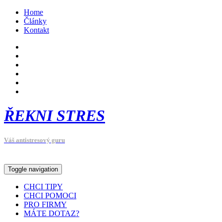
Home
Články
Kontakt
ŘEKNI STRES
Váš antistresový guru
Toggle navigation
CHCI TIPY
CHCI POMOCI
PRO FIRMY
MÁTE DOTAZ?