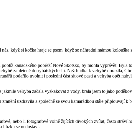
pí nás, když si kočka hraje se psem, když se náhradní mámou kolouška 
mi poblíž kanadského pobřeží Nové Skotsko, by mohla vyprávět. Byla t
velrybě zapletené do rybářských sítí. Než hlídka k velrybě dorazila, Ch
anářů podařilo uvolnit i poslední část síťové pasti a velryba opět nabyl
ale jakmile velryba začala vyskakovat z vody, brala jsem to jako poděko
h zranění uzdravila a společně se svou kamarádkou stále připlouvají 
rafové, nebo-li fotografové volně žijících divokých zvířat, často stráví
schůzku se nedostaví.